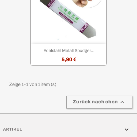
Edelstahl Metall Spudger...
5,90 €
Zeige 1-1 von 1 item (s)

Zurück nach oben

ARTIKEL