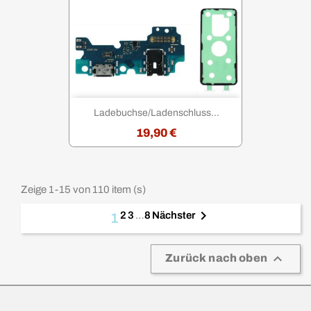
Ladebuchse/Ladenschluss...
19,90 €
Zeige 1-15 von 110 item (s)

2
3
…
8
Nächster
1

Zurück nach oben