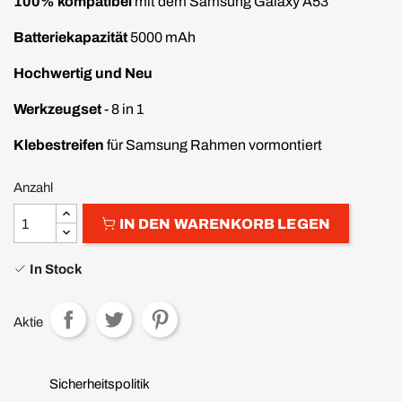
100% kompatibel
mit dem Samsung Galaxy A53
Batteriekapazität
5000 mAh
Hochwertig und Neu
Werkzeugset
- 8 in 1
Klebestreifen
für Samsung Rahmen vormontiert
Anzahl
IN DEN WARENKORB LEGEN
In Stock
Aktie
Sicherheitspolitik